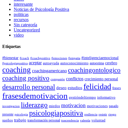
interesante
Noticias de Psicología Positiva
politicas
recursos
Sin categoría
Uncategorized
video
Etiquetas
#bienestar
#inteligenciaemocional
#coach
#coachpositivo
#emociones
#empatia
aceptar
autoconocimiento
cerebro
autoayuda
autoestima
#psicologiapositiva
coaching
coachingontologico
coachingamericano
coaching positivo
conflictos
crecimiento personal
compasión
felicidad
desarrollo personal
deseo
estudios
frases
frasesdemotivacion
gestióndeltiempo
informativo
liderazgo
motivacion
miedos
motivaciones
pasado
investigacion
psicologiapositiva
presente
resiliencia
psicologia
resistir
riesgo
trabajo
sueños
transformación personal
voluntad
trascendencia
valentía