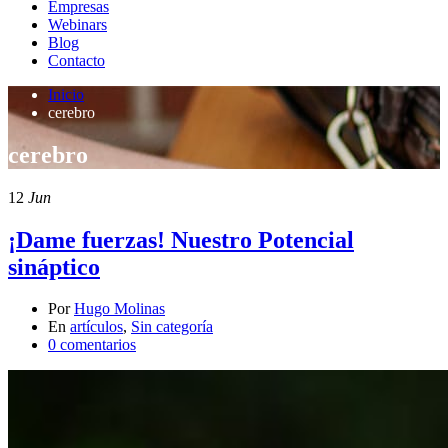
Empresas
Webinars
Blog
Contacto
Inicio
cerebro
cerebro
12
Jun
¡Dame fuerzas! Nuestro Potencial
sináptico
Por
Hugo Molinas
En
artículos
,
Sin categoría
0 comentarios