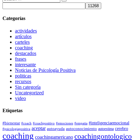
de:
Categorías
actividades
artículos
carteles
coaching
destacados
frases
interesante
Noticias de Psicología Positiva
politicas
recursos
Sin categoría
Uncategorized
video
Etiquetas
#bienestar
#inteligenciaemocional
#coach
#coachpositivo
#emociones
#empatia
aceptar
autoconocimiento
cerebro
autoayuda
autoestima
#psicologiapositiva
coaching
coachingontologico
coachingamericano