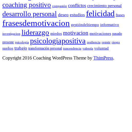
coaching positivo
conflictos
crecimiento personal
compasión
felicidad
desarrollo personal
deseo
estudios
frases
frasesdemotivacion
gestióndeltiempo
informativo
liderazgo
motivacion
miedos
motivaciones
pasado
investigacion
psicologiapositiva
presente
resiliencia
psicologia
resistir
riesgo
trabajo
sueños
transformación personal
voluntad
trascendencia
valentía
Copyright 2016 Coaching WordPress Theme by
ThimPress
.