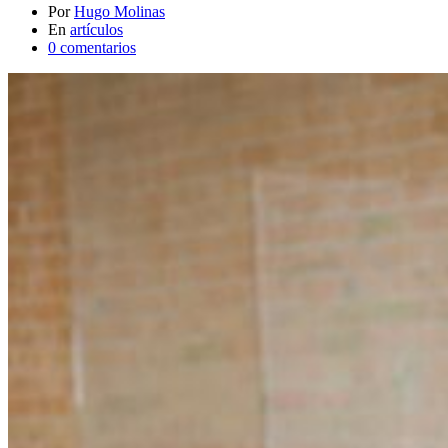
Por
Hugo Molinas
En
artículos
0 comentarios