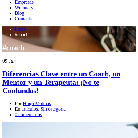
Empresas
Webinars
Blog
Contacto
Inicio
#coach
#coach
09
Jun
Diferencias Clave entre un Coach, un
Mentor y un Terapeuta: ¡No te
Confundas!
Por
Hugo Molinas
En
artículos
,
Sin categoría
0 comentarios