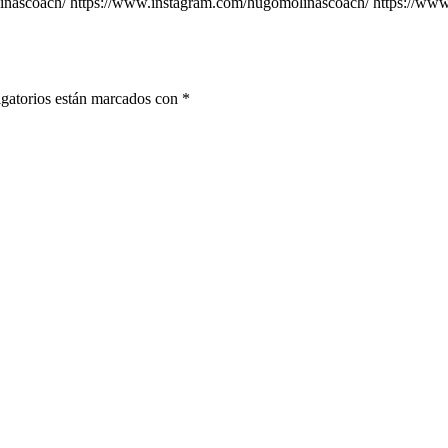
molinascoach/ https://www.instagram.com/hugomolinascoach/ https://
gatorios están marcados con
*