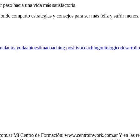
 paso hacia una vida más satisfactoria.
nde comparto estrategias y consejos para ser más feliz y sufrir menos.
nal
autoayuda
autoestima
coaching positivo
coachingontologico
desarroll
om.ar Mi Centro de Formación: www.centroinwork.com.ar Y en las re