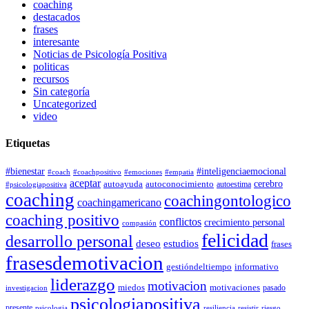
coaching
destacados
frases
interesante
Noticias de Psicología Positiva
politicas
recursos
Sin categoría
Uncategorized
video
Etiquetas
#bienestar
#inteligenciaemocional
#coach
#coachpositivo
#emociones
#empatia
aceptar
autoconocimiento
cerebro
autoayuda
autoestima
#psicologiapositiva
coaching
coachingontologico
coachingamericano
coaching positivo
conflictos
crecimiento personal
compasión
felicidad
desarrollo personal
deseo
estudios
frases
frasesdemotivacion
gestióndeltiempo
informativo
liderazgo
motivacion
miedos
motivaciones
pasado
investigacion
psicologiapositiva
presente
resiliencia
psicologia
resistir
riesgo