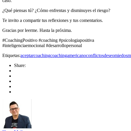
caso.
¿Qué piensas tú? ¿Cómo enfrentas y disminuyes el riesgo?
Te invito a compartir tus reflexiones y tus comentarios.
Gracias por leerme. Hasta la próxima.
#CoachingPositivo #coaching #psicologiapositiva
#inteligenciaemocional #desarrollopersonal
Etiquetas:
aceptar
coaching
coachingamericano
conflictos
deseo
miedos
m
Share: