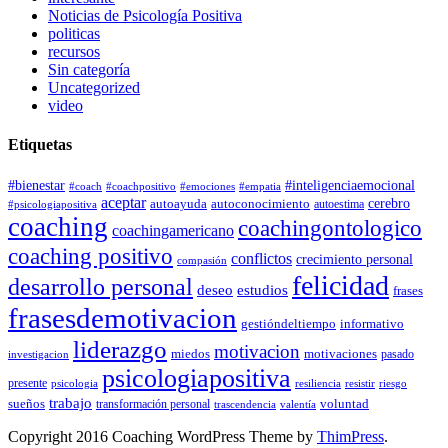
Noticias de Psicología Positiva
politicas
recursos
Sin categoría
Uncategorized
video
Etiquetas
#bienestar
#inteligenciaemocional
#coach
#coachpositivo
#emociones
#empatia
aceptar
autoconocimiento
cerebro
autoayuda
autoestima
#psicologiapositiva
coaching
coachingontologico
coachingamericano
coaching positivo
conflictos
crecimiento personal
compasión
felicidad
desarrollo personal
deseo
estudios
frases
frasesdemotivacion
gestióndeltiempo
informativo
liderazgo
motivacion
miedos
motivaciones
pasado
investigacion
psicologiapositiva
presente
resiliencia
psicologia
resistir
riesgo
trabajo
sueños
transformación personal
voluntad
trascendencia
valentía
Copyright 2016 Coaching WordPress Theme by
ThimPress
.