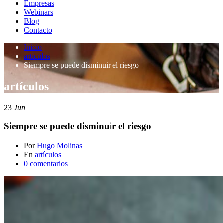
Empresas
Webinars
Blog
Contacto
Inicio
artículos
Siempre se puede disminuir el riesgo
artículos
23
Jun
Siempre se puede disminuir el riesgo
Por
Hugo Molinas
En
artículos
0 comentarios