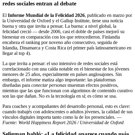
redes sociales entran al debate
El
Informe Mundial de la Felicidad 2026
, publicado en marzo por
la Universidad de Oxford y el Gallup Institute, tiene una noticia
buena y otra que invita a pensar. La buena: a nivel global, la
felicidad creció — desde 2006, casi el doble de países mejoró su
bienestar en comparación con los que retrocedieron. Finlandia
encabeza el ranking por noveno año consecutivo, seguida de
Islandia, Dinamarca y Costa Rica (el primer país latinoamericano en
llegar al top 4).
La que invita a pensar: el uso intensivo de redes sociales está
correlacionado con una caída notable en el bienestar de los jóvenes
menores de 25 años, especialmente en países anglosajones. Sin
embargo, el informe matiza algo importante: las plataformas
diseñadas para
conectar personas
muestran efectos positivos,
mientras que las que funcionan con algoritmos de contenido curativo
son las que dañan. No es la tecnología en sí; es cómo se usa.
Para coaches y acompañantes del desarrollo personal, esto es clave:
cuando trabajés con adolescentes o adultos jóvenes, la calidad de sus
vínculos digitales importa tanto como la de los presenciales. —
Fuente: World Happiness Report 2026 / Universidad de Oxford
Seligman habló: «La felicidad aparece cuando usás