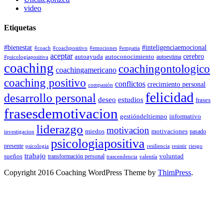
video
Etiquetas
#bienestar
#inteligenciaemocional
#coach
#coachpositivo
#emociones
#empatia
aceptar
autoconocimiento
cerebro
autoayuda
autoestima
#psicologiapositiva
coaching
coachingontologico
coachingamericano
coaching positivo
conflictos
crecimiento personal
compasión
felicidad
desarrollo personal
deseo
estudios
frases
frasesdemotivacion
gestióndeltiempo
informativo
liderazgo
motivacion
miedos
motivaciones
pasado
investigacion
psicologiapositiva
presente
resiliencia
psicologia
resistir
riesgo
trabajo
sueños
transformación personal
voluntad
trascendencia
valentía
Copyright 2016 Coaching WordPress Theme by
ThimPress
.